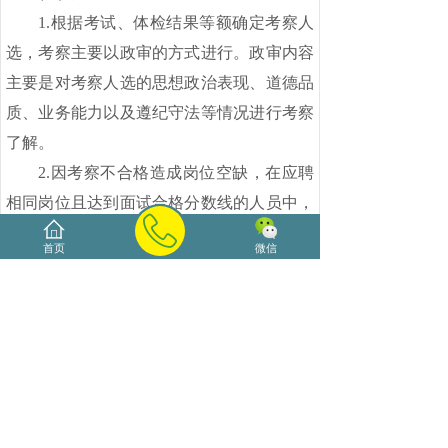
1.根据考试、体检结果等额确定考察人
选，考察主要以政审的方式进行。政审内容
主要是对考察人选的思想政治表现、道德品
质、业务能力以及遵纪守法等情况进行考察
了解。
2.因考察不合格造成岗位空缺，在应聘
相同岗位且达到面试合格分数线的人员中，
按总成绩从高至低依次递补。
首页
微信
(
七
)公示
1.招聘工作领导小组将拟聘用人员名单
在东方市人民政府网站公示。对公示人员有
异议的可向东方市教育局反映，若公示期
满，未收到任何举报材料，则将拟聘用人员
报市政府审定。
2.因下列情形导致拟聘岗位出现空缺