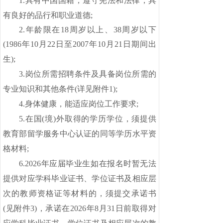
1.具有中国国籍，遵守宪法和法律，具
有良好的品行和职业道德;
2.年龄限在18周岁以上、38周岁以下
(
19
86
年
10
月
22
日至
200
7
年
10
月
21
日期间出
生);
3.岗位所需招聘条件及具备岗位所需的
专业知识和其他条件(详见附件1);
4.身体健康，能适应岗位工作要求;
5.在国(境)外取得的学历学位，须提供
教育部留学服务中心认证的同等学历水平资
格材料;
6.2026年应届毕业生如在报名时暂无法
提供对应学科毕业证书、学位证书及相应层
次的教师资格证等材料的，须提交承诺书
(见附件3)，承诺在2026年8月31日前取得对