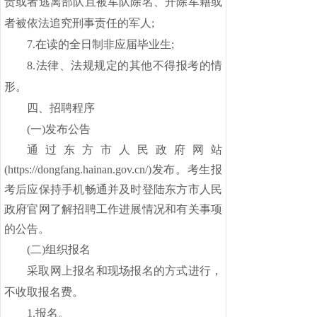
责或者逃离部队且被军队除名、开除军籍或
者被依法追究刑事责任的军人;
7.在读的全日制非应届毕业生;
8.法律、法规规定的其他不得报考的情
形。
四
、招聘程序
(一)发布公告
通过东方市人民政府网站
(https://dongfang.hainan.gov.cn/)发布。考生报
考后应保持手机畅通并及时登陆东方市人民
政府官网了解招聘工作进展情况和有关事项
的公告。
(二)组织报名
采取网上报名
和现场报名
的
方式
进行，
不收取报名费。
1.报名
。