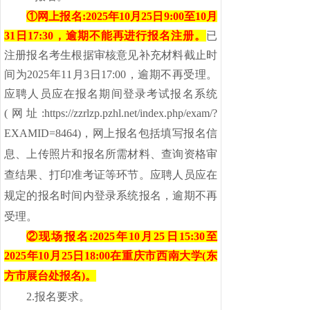
①网上报名:2025年10月25
日9:00至10月
31
日17:30，逾期不能再进行报名注册。
已
注册报名考生根据审核意见补充材料截止时
间为202
5年11月3
日17:00，逾期不再受理。
应聘人员应在报名期间登录考试报名系统
(
网址:https://zzrlzp.pzhl.net/index.php/exam/?
EXAMID=8464
)
，网上报名包括填写报名信
息、上传照片和报名所需材料、查询资格审
查结果、打印准考证等环节。应聘人员应在
规定的报名时间内登录系统报名，逾期不再
受理。
②现场报名:2025年10月25日15:30至
2025年10月25
日1
8:00在重庆市西南大学(东
方市
展台处报名)。
2.报名要求
。