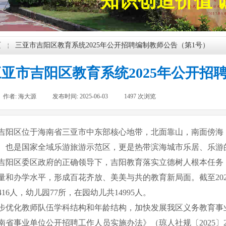
知识创造价值 
页
三亚市吉阳区教育系统2025年公开招聘编制教师公告（第1号）
￤
三亚市吉阳区教育系统2025年公开招
作者:
海大源
|
发布时间:
2025-06-03
|
1497
次浏览
|
吉阳区位于海南省三亚市中东部核心地带，北面靠山，南面傍海
、也是国家全域乐游旅游示范区，更是热带滨海城市乐居、乐游
吉阳区委区政府的正确领导下，吉阳教育落实立德树人根本任务
量和办学水平，形成百花齐放、美美与共的教育新局面。截至202
416人，幼儿园77所，在园幼儿共14995人。
步优化教师队伍学科结构和年龄结构，加快发展我区义务教育事
南省事业单位公开招聘工作人员实施办法》（琼人社规〔2025