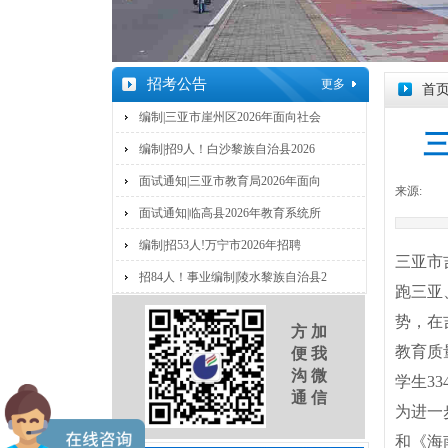
招
考公告
​更多
首
编制|三亚市崖州区2026年面向社会
编制|招9人！白沙黎族自治县2026
面试通知|三亚市教育局2026年面向
来源:
|
面试通知|临高县2026年教育系统所
编制|招53人!万宁市2026年招聘
三亚市
招84人！事业编制|陵水黎族自治县2
跑三亚
势，在
方 加
教育质
便 我
沟 微
学生33
通 信
为进一
和《海