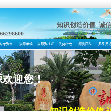
网
知识创造价值 诚
66298600
备考资料
教师考编
教师资格证
优势特色
师资团队
风采足
源欢迎您！