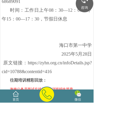
68689091
咨询
时间：工作日上午
08：30—12：00，下
午15：00—17：30，节假日休息
海口市第一中学
2025年5月28日
原文链接：
https://zyhn.org.cn/infoDetails.jsp?
cid=10788&contentid=416
往期培训精彩回放：
海南公务员面试实战模拟培训班招生简章
海南海大源事业单位面试实战模拟培训班招生简章
首页
微信
海南教师面试培训招生简章