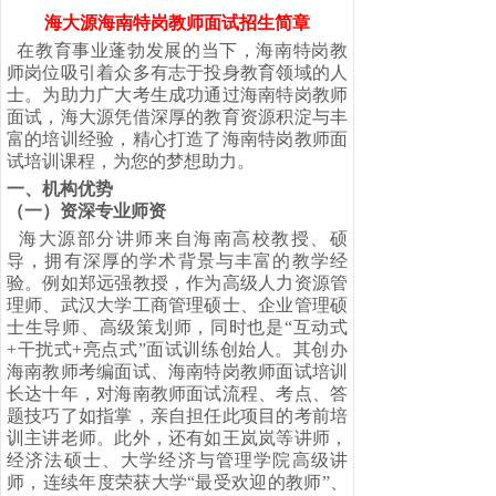
海大源海南特岗教师面试招生简章
在教育事业蓬勃发展的当下，海南特岗教
师岗位吸引着众多有志于投身教育领域的人
士。为助力广大考生成功通过海南特岗教师
面试，海大源凭借深厚的教育资源积淀与丰
富的培训经验，精心打造了海南特岗教师面
试培训课程，为您的梦想助力。
一、
机构优势
（一）
资深专业师资
海大源部分讲师来自海南高校教授、硕
导，拥有深厚的学术背景与丰富的教学经
验。例如郑远强教授，作为高级人力资源管
理师、武汉大学工商管理硕士、企业管理硕
士生导师、高级策划师，同时也是
“
互动式
+
干扰式
+
亮点式
”
面试训练创始人。其创办
海南教师考编面试、海南特岗教师面试培训
长达十年，对海南教师面试流程、考点、答
题技巧了如指掌，亲自担任此项目的考前培
训主讲老师。此外，还有如王岚岚等讲师，
经济法硕士、大学经济与管理学院高级讲
师，连续年度荣获大学
“
最受欢迎的教师
”
、