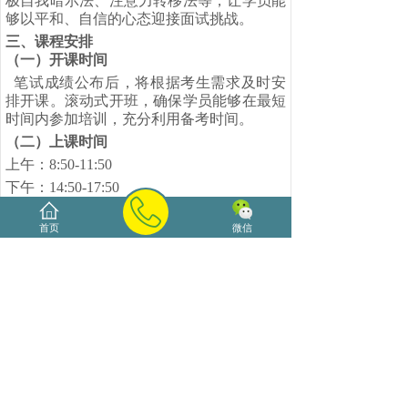
极自我暗示法、注意力转移法等，让学员能
够以平和、自信的心态迎接面试挑战。
三、
课程安排
（一）
开课时间
笔试成绩公布后，将根据考生需求及时安
排开课。滚动式开班，确保学员能够在最短
时间内参加培训，充分利用备考时间。
（二）
上课时间
上午：
8:50-11:50
下午：
14:50-17:50
晚上：
19:00-21:00
（自行安排，巩固梳理）
首页
微信
（三）
课程时长
课程设置为
5
天
+n
天。前
5
天为固定时间集
中培训，系统讲解面试技巧与方法，进行实
战模拟训练；
n
天为弹性训练阶段，一直训
练到面试前，让学员在不断的练习中巩固所
学知识，提升面试能力。在持续训练阶段，
海大源将提供免费场地让学员继续强化训
练，并有老师进行指导与点评。
四、
培训费用