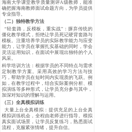
海南大学课堂教学质量测评
A
级教师，能准
确把握海南教师面试命题方向，为学员提供
专业指导。
（二）
独特教学方法
“
轻套路，反模板，重实战
”
：摒弃传统的
僵化教学模式，拒绝让学员死记硬背套路与
模板。注重培养学员的实际教学能力与应变
能力，让学员在掌握扎实基础的同时，学会
灵活运用知识，在面试中展现出独特的个人
风采。
科学培训方法：根据学员的不同特点与需求
定制教学方案。采用高效的学习方法与技
巧，帮助学员在短时间内实现质的飞跃。例
如，在教学过程中，结合实际案例分析、模
拟演练等多种形式，让学员充分参与其中，
加深对知识的理解与运用。
（三）
全真模拟训练
大量上台全真模拟：提供充足的上台全真
模拟训练机会，全程由老师进行指导。模拟
真实面试场景，让学员反复练习，熟悉面试
流程，克服紧张情绪，提升自信。