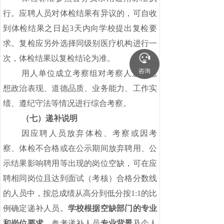
行。应聘人员对体检结果有异议的，可自收
到体检结果之日起
3天内向学校提出复检要
求。复检应另外选择同级别医疗机构进行一
次，体检结果以复检结论为准。
咨询
用人单位成立考察组对考察人选的思
想政治表现、道德品质、业务能力、工作实
绩、遵纪守法等情况进行综合考察。
（七）递补说明
因应聘人员放弃体检、考察或因考
察、体检不合格或在公示期间放弃聘用、公
示结果影响聘用等出现的岗位空缺，可在应
聘相同岗位且达到面试（考核）合格分数线
的人员中，按总成绩从高分到低分按
1:1的比
例确定递补人员。
学校根据空缺部门的专业
和岗位要求
，参考递补人员
专业背景
及个人