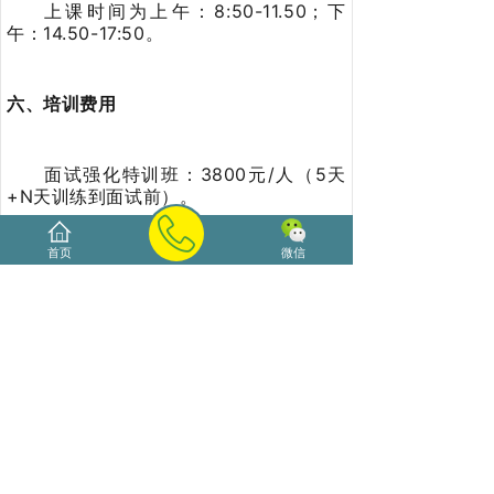
上课时间为上午：8:50-11.50；下
午：14.50-17:50。
六、培训费用
面试强化特训班：3800元/人（5天
+N天训练到面试前）。
首页
微信
七、报名方式
报名地点：海口市海甸五西路海悦国
际31号（海南大学北门）A座1804
参考网站：http://www.unhn.cn
客服电话：0898-66185800
66298600