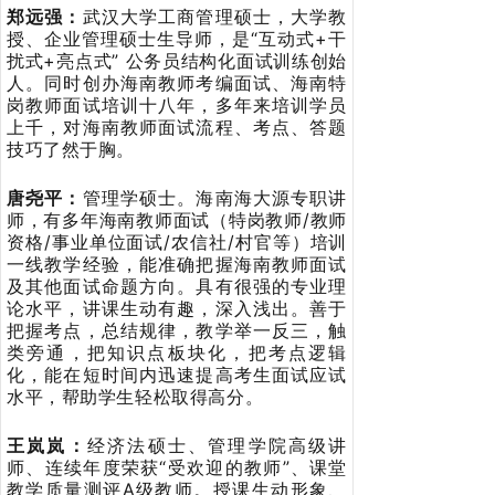
郑远强：
武汉大学工商管理硕士，大学教
授、企业管理硕士生导师，是“互动式+干
扰式+亮点式” 公务员结构化面试训练创始
人。同时创办海南教师考编面试、海南特
岗教师面试培训十八年，多年来培训学员
上千，对海南教师面试流程、考点、答题
技巧了然于胸。
唐尧平：
管理学硕士。海南海大源专职讲
师，有多年海南教师面试（特岗教师/教师
资格/事业单位面试/农信社/村官等）培训
一线教学经验，能准确把握海南教师面试
及其他面试命题方向。具有很强的专业理
论水平，讲课生动有趣，深入浅出。善于
把握考点，总结规律，教学举一反三，触
类旁通，把知识点板块化，把考点逻辑
化，能在短时间内迅速提高考生面试应试
水平，帮助学生轻松取得高分。
王岚岚：
经济法硕士、管理学院高级讲
师、连续年度荣获“受欢迎的教师”、课堂
教学质量测评A级教师。授课生动形象、