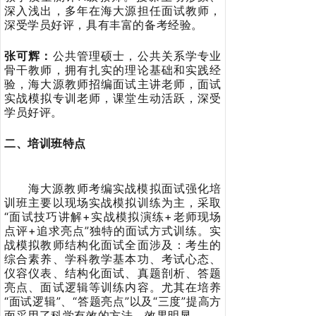
深入浅出，多年在海大源担任面试教师，
深受学员好评，具有丰富的备考经验。
张可辉：
公共管理硕士，公共关系学专业
骨干教师，拥有扎实的理论基础和实践经
验，海大源教师招编面试主讲老师，面试
实战模拟专训老师，课堂生动活跃，深受
学员好评。
二、培训班特点
海大源教师考编实战模拟面试强化培
训班主要以现场实战模拟训练为主，采取
“面试技巧讲解+实战模拟演练+老师现场
点评+追求亮点”独特的面试方式训练。实
战模拟教师结构化面试全面涉及：考生的
综合素养、学科教学基本功、考试心态、
仪容仪表、结构化面试、真题剖析、答题
亮点、面试逻辑等训练内容。尤其在培养
“面试逻辑”、“答题亮点”以及“三度”提高方
面采用了科学有效的方法，效果明显。