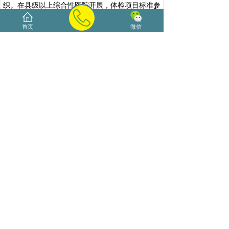
织。在县级以上综合性医院开展，体检项目标准参
照公务员录用体检标准执行，体检费用由个人承
首页
微信
担。
未按规定时间参加体检者，视为自动放弃应聘
处理。应聘人员对体检结果有异议的，可在接到体
检结论通知之日起7日内申请复检，复检另外选择
同级别医疗机构复检一次，体检结果以复检结论为
准。
2.心理测试
入围体检考察人员须在网上完成海口市中小学
教师应聘心理测试，该环节主要以在线答题形式测
试应聘人员心理健康和素质能力，本项为考察项。
3.考察
根据考试、体检结果等额确定考察人选。由各招聘
学校组织，主要对考察人选的思想政治表现、道德